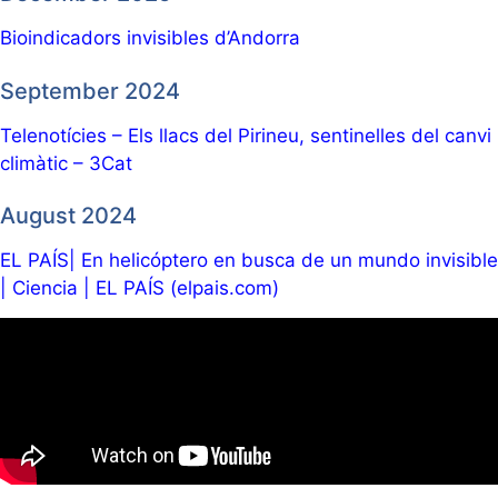
Bioindicadors invisibles d’Andorra
September 2024
Telenotícies – Els llacs del Pirineu, sentinelles del canvi
climàtic – 3Cat
August 2024
EL PAÍS
|
En helicóptero en busca de un mundo invisible
| Ciencia | EL PAÍS (elpais.com)