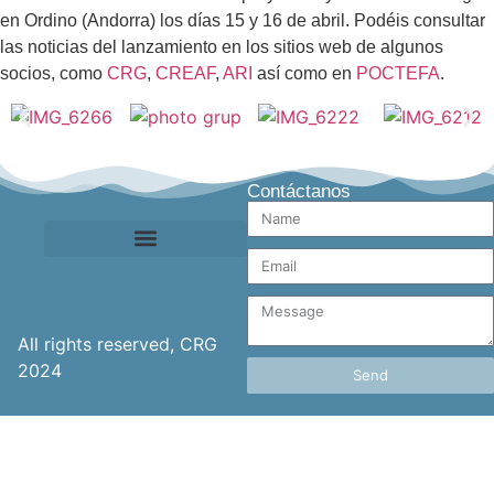
en Ordino (Andorra) los días 15 y 16 de abril. Podéis consultar
las noticias del lanzamiento en los sitios web de algunos
socios, como
CRG
,
CREAF
,
ARI
así como en
POCTEFA
.
Contáctanos
Aviso legal y política de privacidad
All rights reserved, CRG
2024
Send